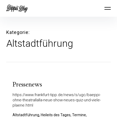
Inhalte
Bäppis Blog
überspringen
Kategorie
Altstadtführung
Pressenews
https://www.frankfurt-tipp.de/news/s/ugc/baeppi-
ohne-theatrallalla-neue-show-neues-quiz-und-viele-
plaene.html
Altstadtführung, Heileits des Tages, Termine,